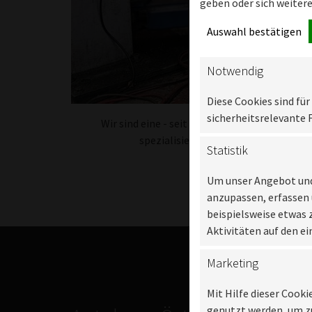
geben oder sich weiter
Auswahl bestätigen
Notwendig
Diese Cookies sind fü
sicherheitsrelevante 
Wir sind eine - seit April 2025 herstelleru
spezialisiert hat. Informieren Sie si
Statistik
Um unser Angebot und 
anzupassen, erfassen 
beispielsweise etwas 
Aktivitäten auf den ei
Marketing
Mit Hilfe dieser Cooki
genutzt werden, um zu