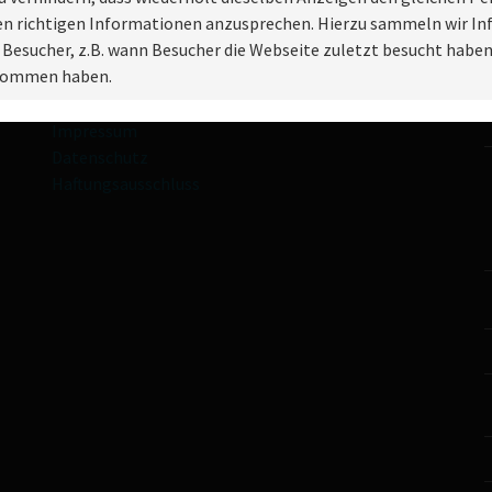
Links:
den richtigen Informationen anzusprechen. Hierzu sammeln wir In
 Besucher, z.B. wann Besucher die Webseite zuletzt besucht habe
Facebook
rnommen haben.
Kontakt
Impressum
Datenschutz
Haftungsausschluss