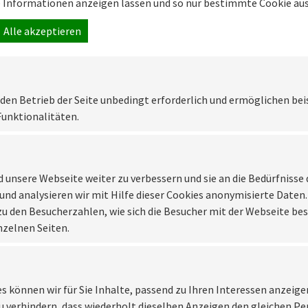
e Informationen anzeigen lassen und so nur bestimmte Cookie au
Alle akzeptieren
r den Betrieb der Seite unbedingt erforderlich und ermöglichen bei
Funktionalitäten.
nabhängige - Meisterwerkstatt, die sich auf Verkauf, Reparatur, Wa
ch auf diesen Seiten über unsere Leistungsfähigkeit oder rufen Sie 
unsere Webseite weiter zu verbessern und sie an die Bedürfnisse
und analysieren wir mit Hilfe dieser Cookies anonymisierte Daten.
zu den Besucherzahlen, wie sich die Besucher mit der Webseite bes
nzelnen Seiten.
es können wir für Sie Inhalte, passend zu Ihren Interessen anzeige
 verhindern, dass wiederholt dieselben Anzeigen den gleichen P