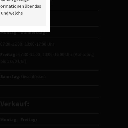
Öffnungszeiten
formationen über das
n und welche
Werkstatt:
Montag – Donnerstag:
07:30-12:00 13:00-17:00 Uhr
Freitag:
07:30-12:00 13:00-16:00 Uhr (Abholung
bis 17:00 Uhr)
Samstag:
Geschlossen
Verkauf:
Montag – Freitag: