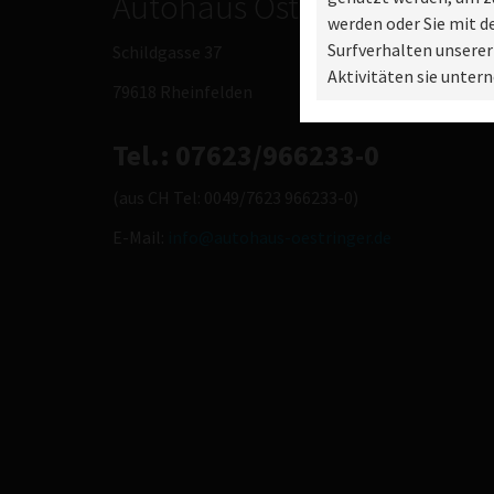
Autohaus Östringer GmbH
werden oder Sie mit 
Surfverhalten unserer
Schildgasse 37
Aktivitäten sie unte
79618 Rheinfelden
Tel.: 07623/966233-0
(aus CH Tel: 0049/7623 966233-0)
E-Mail:
info@autohaus-oestringer.de