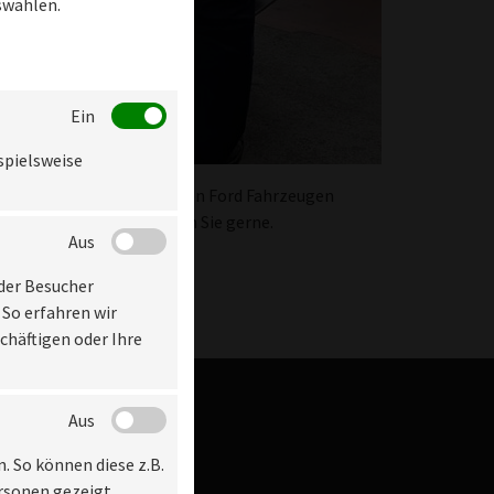
swählen.
Ein
spielsweise
rtung und Instandsetzung von Ford Fahrzeugen
uns einfach an: Wir beraten Sie gerne.
Aus
 der Besucher
 So erfahren wir
chäftigen oder Ihre
Aus
n. So können diese z.B.
ersonen gezeigt