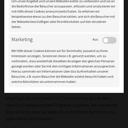
Um unser Angebot und unsere Webseite weiter zu verbessern und sie an
die Weitergabe nach Art. 6 Abs. 1 S. 1 lit. c DSGVO eine
die Bedürfnisse der Besucher anzupassen, erfassen und analysieren wir
gesetzliche Verpflichtung besteht, sowie I dies gesetzlich
mit Hilfe dieser Cookies anonymisierte Daten. So erfahren wir
zulässig und nach Art. 6 Abs. 1 S. 1 lit. B DSGVO für die
beispielsweise etwas zu den Besucherzahlen, wie sich die Besucher mit
der Webseite beschäftigen oder Ihre Aktivitäten auf den einzelnen
Abwicklung von Vertragsverhältnissen mit Ihnen
Seiten.
erforderlich ist.
Marketing
4. Cookies
Aus
Wir setzen auf unserer Seite Cookies ein. Hierbei handelt es
Mit Hilfe dieser Cookies können wir für Sie Inhalte, passend zu Ihren
Interessen anzeigen. So können diese z.B. genutzt werden, um zu
sich um kleine Dateien, die Ihr Browser automatisch
verhindern, dass wiederholt dieselben Anzeigen den gleichen Personen
erstellt und die auf Ihrem Endgerät (Laptop, Tablet,
gezeigt werden oder Sie mit den richtigen Informationen anzusprechen.
Smartphone o.ä.) gespeichert werden, wenn Sie unsere
Hierzu sammeln wir Informationen über das Surfverhalten unserer
Besucher, z.B. wann Besucher die Webseite zuletzt besucht haben und
Seite besuchen. Cookies richten auf Ihrem Endgerät keinen
welche Aktivitäten sie unternommen haben.
Schaden an, enthalten keine Viren, Trojaner oder sonstige
Schadsoftware. In dem Cookie werden Informationen
abgelegt, die sich jeweils im Zusammenhang mit dem
spezifisch eingesetzten Endgerät ergeben. Dies bedeutet
jedoch nicht, dass wir dadurch unmittelbar Kenntnis von
Ihrer Identität erhalten.